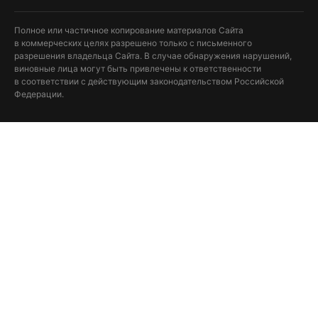
Полное или частичное копирование материалов Сайта
в коммерческих целях разрешено только с письменного
разрешения владельца Сайта. В случае обнаружения нарушений,
виновные лица могут быть привлечены к ответственности
в соответствии с действующим законодательством Российской
Федерации.