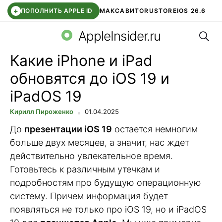
+
ПОПОЛНИТЬ APPLE ID
МАКС
АВИТО
RUSTORE
IOS 26.6
Поис
DDE STORE
СБЕР КИДС
ВТБ ОНЛАЙН
ЧАТ В ROBLOX
AppleInsider.ru
Какие iPhone и iPad
обновятся до iOS 19 и
iPadOS 19
Кирилл Пироженко
01.04.2025
До
презентации iOS 19
остается немногим
больше двух месяцев, а значит, нас ждет
действительно увлекательное время.
Готовьтесь к различным утечкам и
подробностям про будущую операционную
систему. Причем информация будет
появляться не только про iOS 19, но и iPadOS