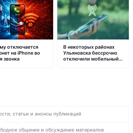
му отключается
В некоторых районах
рнет на iPhone во
Ульяновска бессрочно
я звонка
отключили мобильный
интернет. То же самое
ожидается в других
городах
ости, статьи и анонсы публикаций
бодное общение и обсуждение материалов