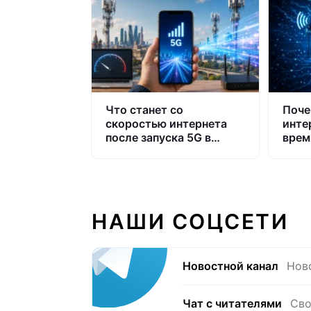
Что станет со
Поче
скоростью интернета
инте
после запуска 5G в
врем
России
НАШИ СОЦСЕТИ
Новостной канал
Нов
Чат с читателями
Сво