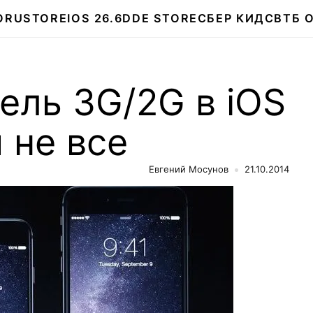
О
RUSTORE
IOS 26.6
DDE STORE
СБЕР КИДС
ВТБ 
ель 3G/2G в iOS
 не все
Евгений Мосунов
21.10.2014