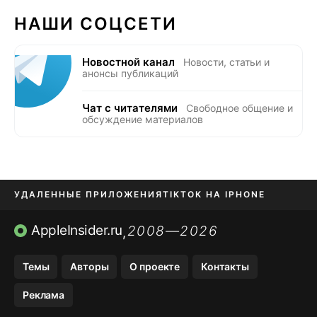
НАШИ СОЦСЕТИ
Новостной канал
Новости, статьи и
анонсы публикаций
Чат с читателями
Свободное общение и
обсуждение материалов
УДАЛЕННЫЕ ПРИЛОЖЕНИЯ
TIKTOK НА IPHONE
ПРИЛОЖЕНИЯ БЕЗ APP STORE
AppleInsider.ru
2008—2026
,
OZON БАНК, WILDBERRIES
Темы
Авторы
О проекте
Контакты
МЕССЕНДЖЕРЫ KAKAOTALK, B…
Реклама
ПОПОЛНЕНИЕ APPLE ID