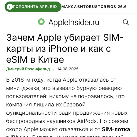
+
ПОПОЛНИТЬ APPLE ID
МАКС
АВИТО
RUSTORE
IOS 26.6
Поис
DDE STORE
СБЕР КИДС
ВТБ ОНЛАЙН
ЧАТ В ROBLOX
AppleInsider.ru
Зачем Apple убирает SIM-
карты из iPhone и как с
eSIM в Китае
Дмитрий Розенфельд
14.08.2025
В 2016-м году, когда Apple отказалась от
мини-джека, это вызвало бурную реакцию
пользователей: никому не понравилось, что
компания лишила их базовой
функциональности ради продвижения новых
беспроводных наушников AirPods. Но совсем
скоро Apple может отказаться и от
SIM-лотка