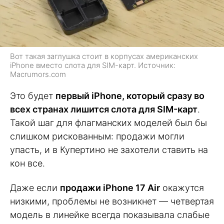
Вот такая заглушка стоит в корпусах американских
iPhone вместо слота для SIM-карт. Источник:
Macrumors.com
Это будет
первый iPhone, который сразу во
всех странах лишится слота для SIM-карт
.
Такой шаг для флагманских моделей был бы
слишком рискованным: продажи могли
упасть, и в Купертино не захотели ставить на
кон все.
Даже если
продажи iPhone 17 Air
окажутся
низкими, проблемы не возникнет — четвертая
модель в линейке всегда показывала слабые