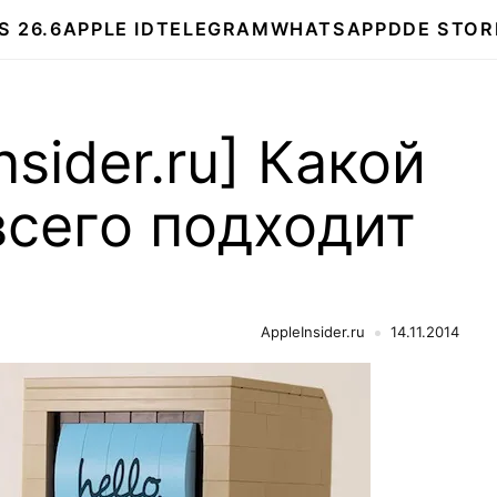
S 26.6
APPLE ID
TELEGRAM
WHATSAPP
DDE STOR
nsider.ru] Какой
всего подходит
AppleInsider.ru
14.11.2014