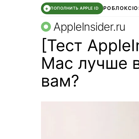
РОБЛОКС
IO
+
ПОПОЛНИТЬ APPLE ID
AppleInsider.ru
[Тест AppleI
Mac лучше 
вам?