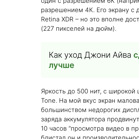
один с разрешением 6К (наприме
разрешением 4К. Его экрану с д
Retina XDR – но это вполне дос
(227 пикселей на дюйм).
Как уход Джони Айва
с
лучше
Яркость до 500 нит, с широкой
Tone. На мой вкус экран малов
большинством недорогих диспл
заряда аккумулятора продвинут
10 часов “просмотра видео в п
блистал он и производительнос