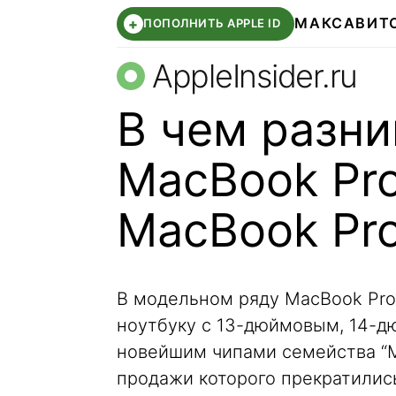
МАКС
АВИТ
+
ПОПОЛНИТЬ APPLE ID
AppleInsider.ru
В чем разн
MacBook Pro 
MacBook Pro
В модельном ряду MacBook Pro
ноутбуку с 13-дюймовым, 14-д
новейшим чипами семейства “M1
продажи которого прекратилис