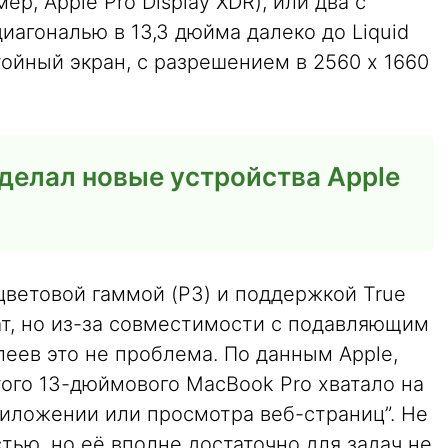
р, Apple Pro Display XDR), или два с
иагональю в 13,3 дюйма далеко до Liquid
тойный экран, с разрешением в 2560 х 1660
делал новые устройства Apple
 цветовой гаммой (P3) и поддержкой True
ат, но из-за совместимости с подавляющим
еев это не проблема. По данным Apple,
ого 13-дюймового MacBook Pro хватало на
риложении или просмотра веб-страниц”. Не
тью, но её вполне достаточно для задач не