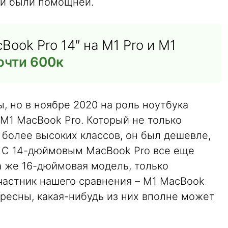
ни были помощней.
Book Pro 14″ на M1 Pro и M1
почти 600к
 но в ноябре 2020 на роль ноутбука
 M1 MacBook Pro. Который не только
 более высоких классов, он был дешевле,
 С 14-дюймовым MacBook Pro все еще
а же 16-дюймовая модель, только
частник нашего сравнения – M1 MacBook
ересны, какая-нибудь из них вполне может