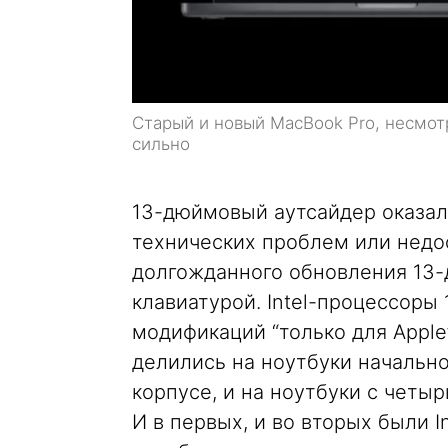
Старый и новый MacBook Pro, несмот
сильно
13-дюймовый аутсайдер оказалс
технических проблем или недос
долгожданного обновления 13
клавиатурой. Intel-процессоры
модификаций “только для Apple”
делились на ноутбуки начально
корпусе, и на ноутбуки с четы
И в первых, и во вторых были 