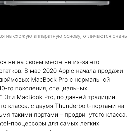
ря на схожую аппаратную основу, отличаются очень
я не на своём месте не из-за его
татков. В мае 2020 Apple начала продажи
-дюймовых MacBook Pro с нормальной
 10-го поколения, специальных
. Эти MacBook Pro, по давней традиции,
го класса, с двумя Thunderbolt-портами на
рьмя такими портами – продвинутого класса.
Intel-процессоры для самых легких