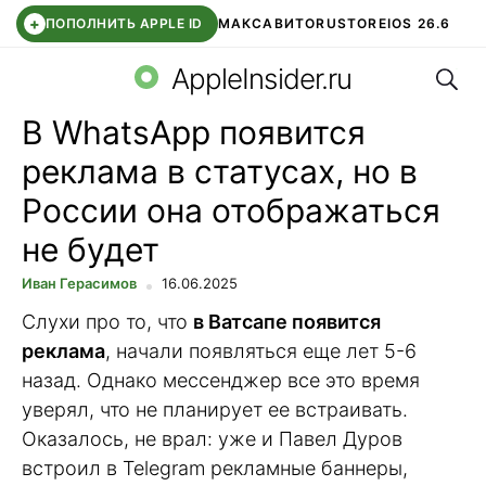
+
ПОПОЛНИТЬ APPLE ID
МАКС
АВИТО
RUSTORE
IOS 26.6
Поис
DDE STORE
СБЕР КИДС
ВТБ ОНЛАЙН
ЧАТ В ROBLOX
AppleInsider.ru
В WhatsApp появится
реклама в статусах, но в
России она отображаться
не будет
Иван Герасимов
16.06.2025
Слухи про то, что
в Ватсапе появится
реклама
, начали появляться еще лет 5-6
назад. Однако мессенджер все это время
уверял, что не планирует ее встраивать.
Оказалось, не врал: уже и Павел Дуров
встроил в Telegram рекламные баннеры,