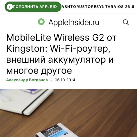
+
ПОПОЛНИТЬ APPLE ID
АВИТО
RUSTORE
SYNTARA
IOS 26.6
Поис
DDE STORE
СБЕР КИДС
ЧАТ ROBLOX
ВТБ ОНЛАЙН
AppleInsider.ru
MobileLite Wireless G2 от
Kingston: Wi-Fi-роутер,
внешний аккумулятор и
многое другое
Александр Богданов
06.10.2014