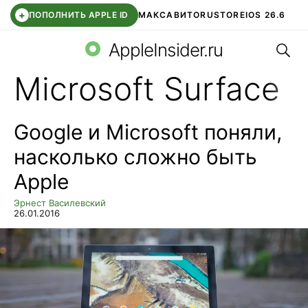
+
ПОПОЛНИТЬ APPLE ID
МАКС
АВИТО
RUSTORE
IOS 26.6
Поис
DDE STORE
СБЕР КИДС
ВТБ ОНЛАЙН
ЧАТ В ROBLOX
AppleInsider.ru
Microsoft Surface
Google и Microsoft поняли,
насколько сложно быть
Apple
Эрнест Василевский
26.01.2016