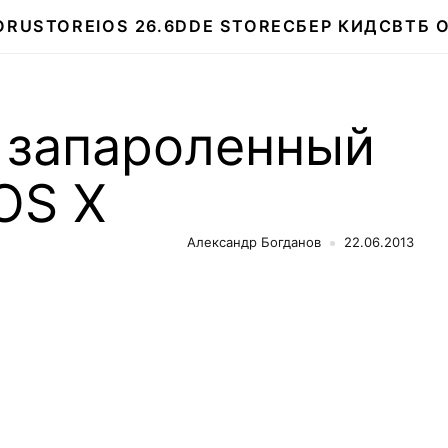
О
RUSTORE
IOS 26.6
DDE STORE
СБЕР КИДС
ВТБ 
ь запароленный
OS X
Александр Богданов
22.06.2013