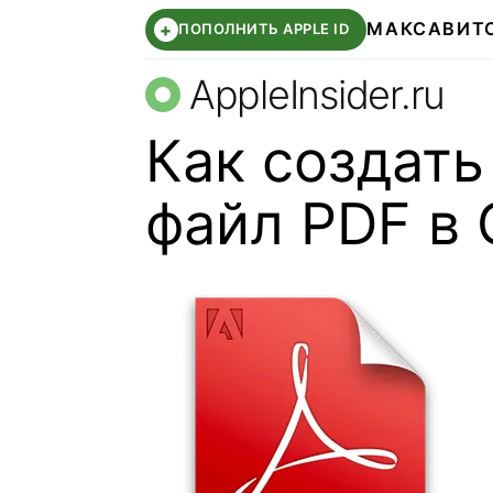
МАКС
АВИТ
+
ПОПОЛНИТЬ APPLE ID
AppleInsider.ru
Как создат
файл PDF в 