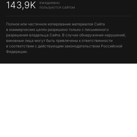
143,9K
ежедневно
пользуются сайтом
Полное или частичное копирование материалов Сайта
в коммерческих целях разрешено только с письменного
разрешения владельца Сайта. В случае обнаружения нарушений,
виновные лица могут быть привлечены к ответственности
в соответствии с действующим законодательством Российской
Федерации.