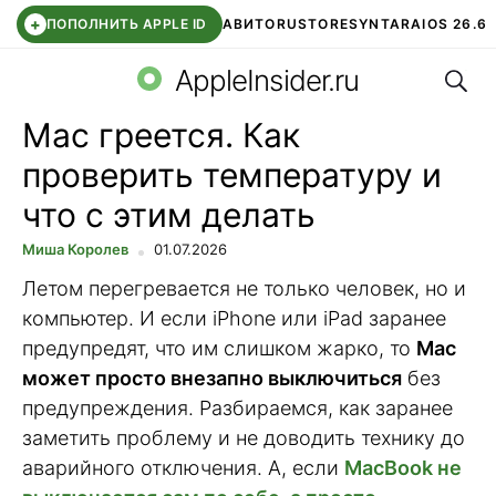
+
ПОПОЛНИТЬ APPLE ID
АВИТО
RUSTORE
SYNTARA
IOS 26.6
Поис
DDE STORE
СБЕР КИДС
ЧАТ ROBLOX
ВТБ ОНЛАЙН
AppleInsider.ru
Mac греется. Как
проверить температуру и
что с этим делать
Миша Королев
01.07.2026
Летом перегревается не только человек, но и
компьютер. И если iPhone или iPad заранее
предупредят, что им слишком жарко, то
Mac
может просто внезапно выключиться
без
предупреждения. Разбираемся, как заранее
заметить проблему и не доводить технику до
аварийного отключения. А, если
MacBook не