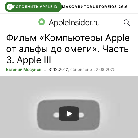
+
ПОПОЛНИТЬ APPLE ID
МАКС
АВИТО
RUSTORE
IOS 26.6
Поис
DDE STORE
СБЕР КИДС
ВТБ ОНЛАЙН
ЧАТ В ROBLOX
AppleInsider.ru
Фильм «Компьютеры Apple
от альфы до омеги». Часть
3. Apple III
Евгений Мосунов
31.12.2012,
обновлено 22.08.2025