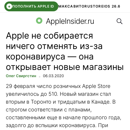
+
ПОПОЛНИТЬ APPLE ID
МАКС
АВИТО
RUSTORE
IOS 26.6
Поис
DDE STORE
СБЕР КИДС
ВТБ ОНЛАЙН
ЧАТ В ROBLOX
AppleInsider.ru
Apple не собирается
ничего отменять из-за
коронавируса — она
открывает новые магазины
Олег Свиргстин
06.03.2020
29 февраля число розничных Apple Store
увеличилось до 510. Новый магазин стал
вторым в Торонто и тридцатым в Канаде. В
строгом соответствии с планами,
составленными еще в начале прошлого года,
задолго до вспышки коронавируса. При