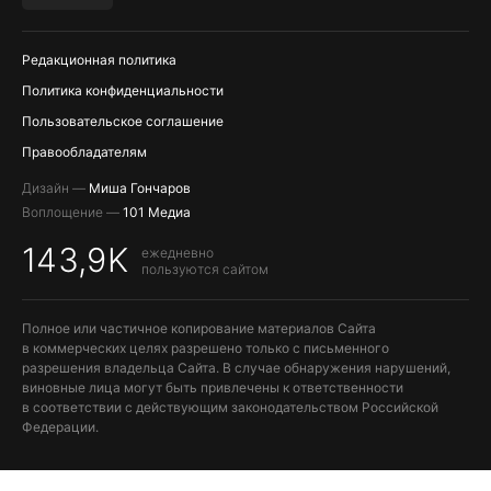
ПОПОЛНЕНИЕ APPLE ID
Редакционная политика
Политика конфиденциальности
Пользовательское соглашение
Правообладателям
Дизайн —
Миша Гончаров
Воплощение —
101 Медиа
143,9K
ежедневно
пользуются сайтом
Полное или частичное копирование материалов Сайта
в коммерческих целях разрешено только с письменного
разрешения владельца Сайта. В случае обнаружения нарушений,
виновные лица могут быть привлечены к ответственности
в соответствии с действующим законодательством Российской
Федерации.