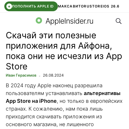
+
ПОПОЛНИТЬ APPLE ID
МАКС
АВИТО
RUSTORE
IOS 26.6
Поис
DDE STORE
СБЕР КИДС
ВТБ ОНЛАЙН
ЧАТ В ROBLOX
AppleInsider.ru
Скачай эти полезные
приложения для Айфона,
пока они не исчезли из App
Store
Иван Герасимов
26.08.2024
В 2024 году Apple наконец разрешила
пользователям устанавливать
альтернативы
App Store на iPhone
, но только в европейских
странах. К сожалению, нам пока лишь
приходится скачивать приложения из
основного магазина, не лишенного