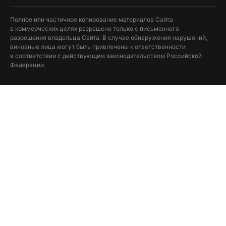
Полное или частичное копирование материалов Сайта
в коммерческих целях разрешено только с письменного
разрешения владельца Сайта. В случае обнаружения нарушений,
виновные лица могут быть привлечены к ответственности
в соответствии с действующим законодательством Российской
Федерации.