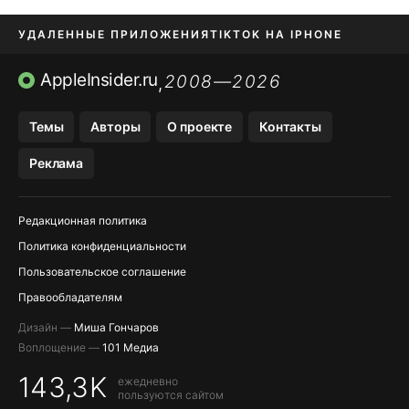
УДАЛЕННЫЕ ПРИЛОЖЕНИЯ
TIKTOK НА IPHONE
ПРИЛОЖЕНИЯ БЕЗ APP STORE
AppleInsider.ru
2008—2026
,
OZON БАНК, WILDBERRIES
Темы
Авторы
О проекте
Контакты
МЕССЕНДЖЕРЫ KAKAOTALK, B…
Реклама
ПОПОЛНЕНИЕ APPLE ID
Редакционная политика
Политика конфиденциальности
Пользовательское соглашение
Правообладателям
Дизайн —
Миша Гончаров
Воплощение —
101 Медиа
143,3K
ежедневно
пользуются сайтом