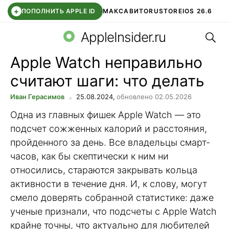
+
ПОПОЛНИТЬ APPLE ID
МАКС
АВИТО
RUSTORE
IOS 26.6
Поис
DDE STORE
СБЕР КИДС
ВТБ ОНЛАЙН
ЧАТ В ROBLOX
AppleInsider.ru
Apple Watch неправильно
считают шаги: что делать
Иван Герасимов
25.08.2024,
обновлено 02.05.2026
Одна из главных фишек Apple Watch — это
подсчет сожженных калорий и расстояния,
пройденного за день. Все владельцы смарт-
часов, как бы скептически к ним ни
относились, стараются закрывать кольца
активности в течение дня. И, к слову, могут
смело доверять собранной статистике: даже
ученые признали, что подсчеты с Apple Watch
крайне точны, что актуально для любителей