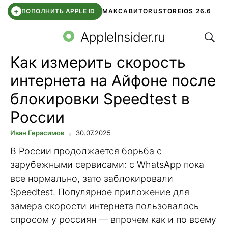
+
ПОПОЛНИТЬ APPLE ID
МАКС
АВИТО
RUSTORE
IOS 26.6
Поис
DDE STORE
СБЕР КИДС
ВТБ ОНЛАЙН
ЧАТ В ROBLOX
AppleInsider.ru
Как измерить скорость
интернета на Айфоне после
блокировки Speedtest в
России
Иван Герасимов
30.07.2025
В России продолжается борьба с
зарубежными сервисами: с WhatsApp пока
все нормально, зато заблокировали
Speedtest. Популярное приложение для
замера скорости интернета пользовалось
спросом у россиян — впрочем как и по всему