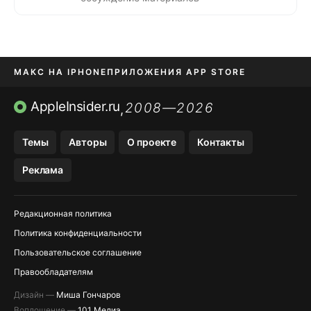
МАКС НА IPHONE
ПРИЛОЖЕНИЯ APP STORE
TIKTOK НА IPHONE
ПРИЛОЖЕНИЯ БЕЗ APP STORE
AppleInsider.ru
2008—2026
,
OZON БАНК, WILDBERRIES
Темы
Авторы
О проекте
Контакты
МЕССЕНДЖЕРЫ KAKAOTALK, B…
Реклама
Редакционная политика
Политика конфиденциальности
Пользовательское соглашение
Правообладателям
Дизайн —
Миша Гончаров
Воплощение —
101 Медиа