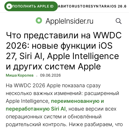
+
ПОПОЛНИТЬ APPLE ID
АВИТО
RUSTORE
SYNTARA
IOS 26.6
Поис
DDE STORE
СБЕР КИДС
ЧАТ ROBLOX
ВТБ ОНЛАЙН
AppleInsider.ru
Что представили на WWDC
2026: новые функции iOS
27, Siri AI, Apple Intelligence
и других систем Apple
Миша Королев
09.06.2026
На WWDC 2026 Apple показала сразу
несколько важных изменений: расширенный
Apple Intelligence,
переименованную и
переработанную Siri AI
, новые версии всех
операционных систем и обновлённый
родительский контроль. Ниже разбираем, что