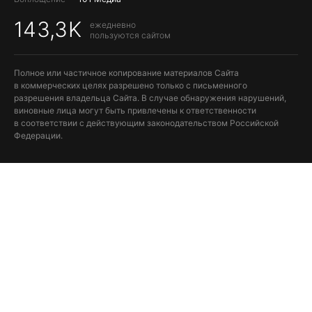
143,3K
ежедневно
пользуются сайтом
Полное или частичное копирование материалов Сайта
в коммерческих целях разрешено только с письменного
разрешения владельца Сайта. В случае обнаружения нарушений,
виновные лица могут быть привлечены к ответственности
в соответствии с действующим законодательством Российской
Федерации.