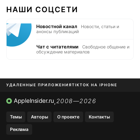
НАШИ СОЦСЕТИ
Новостной канал
Новости, статьи и
анонсы публикаций
Чат с читателями
Свободное общение и
обсуждение материалов
УДАЛЕННЫЕ ПРИЛОЖЕНИЯ
TIKTOK НА IPHONE
ПРИЛОЖЕНИЯ БЕЗ APP STORE
AppleInsider.ru
2008—2026
,
OZON БАНК, WILDBERRIES
Темы
Авторы
О проекте
Контакты
МЕССЕНДЖЕРЫ KAKAOTALK, B…
Реклама
ПОПОЛНЕНИЕ APPLE ID