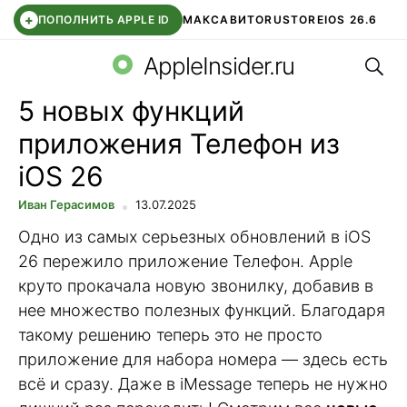
+
ПОПОЛНИТЬ APPLE ID
МАКС
АВИТО
RUSTORE
IOS 26.6
Поис
DDE STORE
СБЕР КИДС
ВТБ ОНЛАЙН
ЧАТ В ROBLOX
AppleInsider.ru
5 новых функций
приложения Телефон из
iOS 26
Иван Герасимов
13.07.2025
Одно из самых серьезных обновлений в iOS
26 пережило приложение Телефон. Apple
круто прокачала новую звонилку, добавив в
нее множество полезных функций. Благодаря
такому решению теперь это не просто
приложение для набора номера — здесь есть
всё и сразу. Даже в iMessage теперь не нужно