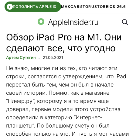
+
ПОПОЛНИТЬ APPLE ID
МАКС
АВИТО
RUSTORE
IOS 26.6
Поис
DDE STORE
СБЕР КИДС
ВТБ ОНЛАЙН
ЧАТ В ROBLOX
AppleInsider.ru
Обзор iPad Pro на M1. Они
сделают все, что угодно
Артем Сутягин
21.05.2021
Не знаю, многие ли из тех, кто читают эти
строки, согласятся с утверждением, что iPad
перестал быть тем, чем он был в начале
своей истории. Помню, как в магазине
”Плеер.ру”, которому я в то время еще
доверял, первые модели этого устройства
определили в категорию ”Интернет-
планшеты”. По большому счету он был
способен только на это. И пусть я мог часами