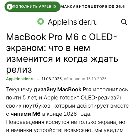
+
ПОПОЛНИТЬ APPLE ID
МАКС
АВИТО
RUSTORE
IOS 26.6
Поис
DDE STORE
СБЕР КИДС
ВТБ ОНЛАЙН
ЧАТ В ROBLOX
AppleInsider.ru
MacBook Pro M6 с OLED-
экраном: что в нем
изменится и когда ждать
релиз
AppleInsider.ru
11.08.2025,
обновлено 15.10.2025
Текущему
дизайну MacBook Pro
исполнилось
почти 5 лет, и Apple готовит OLED-редизайн
своих ноутбуков, который дебютирует вместе
с
чипами M6
в конце 2026 года.
Нововведения коснутся не только экрана, но
и начинки устройств: возможно, мы увидим