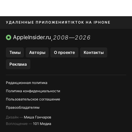
УДАЛЕННЫЕ ПРИЛОЖЕНИЯ
TIKTOK НА IPHONE
ПРИЛОЖЕНИЯ БЕЗ APP STORE
AppleInsider.ru
2008—2026
,
OZON БАНК, WILDBERRIES
Темы
Авторы
О проекте
Контакты
МЕССЕНДЖЕРЫ KAKAOTALK, B…
Реклама
ПОПОЛНЕНИЕ APPLE ID
Редакционная политика
Политика конфиденциальности
Пользовательское соглашение
Правообладателям
Дизайн —
Миша Гончаров
Воплощение —
101 Медиа