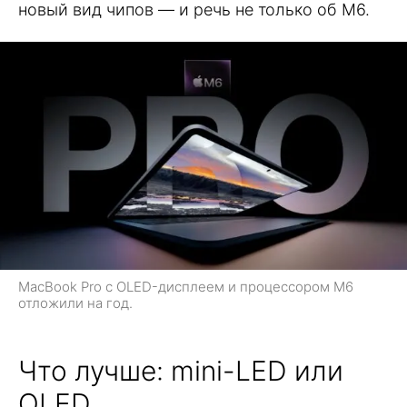
новый вид чипов — и речь не только об M6.
MacBook Pro c OLED-дисплеем и процессором M6
отложили на год.
Что лучше: mini-LED или
OLED