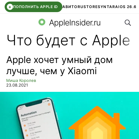
+
ПОПОЛНИТЬ APPLE ID
АВИТО
RUSTORE
SYNTARA
IOS 26.6
Поис
DDE STORE
СБЕР КИДС
ЧАТ ROBLOX
ВТБ ОНЛАЙН
AppleInsider.ru
Что будет с Apple
Apple хочет умный дом
лучше, чем у Xiaomi
Миша Королев
23.08.2021