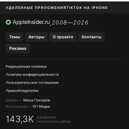
УДАЛЕННЫЕ ПРИЛОЖЕНИЯ
TIKTOK НА IPHONE
ПРИЛОЖЕНИЯ БЕЗ APP STORE
AppleInsider.ru
2008—2026
,
OZON БАНК, WILDBERRIES
Темы
Авторы
О проекте
Контакты
МЕССЕНДЖЕРЫ KAKAOTALK, B…
Реклама
ПОПОЛНЕНИЕ APPLE ID
Редакционная политика
Политика конфиденциальности
Пользовательское соглашение
Правообладателям
Дизайн —
Миша Гончаров
Воплощение —
101 Медиа
143,3K
ежедневно
пользуются сайтом