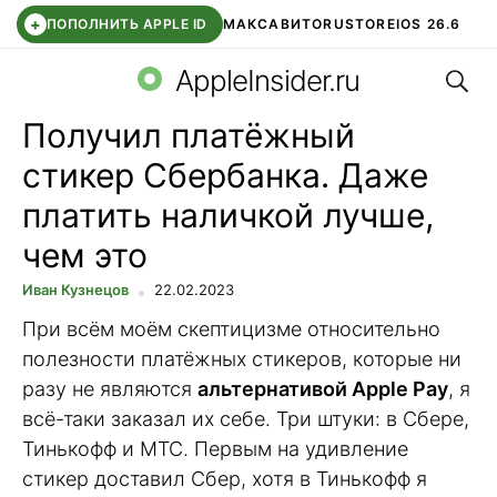
+
ПОПОЛНИТЬ APPLE ID
МАКС
АВИТО
RUSTORE
IOS 26.6
Поис
DDE STORE
СБЕР КИДС
ВТБ ОНЛАЙН
ЧАТ В ROBLOX
AppleInsider.ru
Получил платёжный
стикер Сбербанка. Даже
платить наличкой лучше,
чем это
Иван Кузнецов
22.02.2023
При всём моём скептицизме относительно
полезности платёжных стикеров, которые ни
разу не являются
альтернативой Apple Pay
, я
всё-таки заказал их себе. Три штуки: в Сбере,
Тинькофф и МТС. Первым на удивление
стикер доставил Сбер, хотя в Тинькофф я