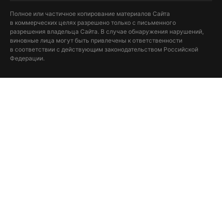
Полное или частичное копирование материалов Сайта
в коммерческих целях разрешено только с письменного
разрешения владельца Сайта. В случае обнаружения нарушений,
виновные лица могут быть привлечены к ответственности
в соответствии с действующим законодательством Российской
Федерации.