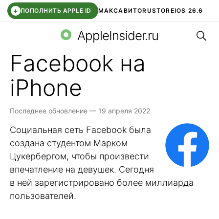
+
ПОПОЛНИТЬ APPLE ID
МАКС
АВИТО
RUSTORE
IOS 26.6
Поис
DDE STORE
СБЕР КИДС
ВТБ ОНЛАЙН
ЧАТ В ROBLOX
AppleInsider.ru
Facebook на
iPhone
Последнее обновление — 19 апреля 2022
Социальная сеть Facebook была
создана студентом Марком
Цукербергом, чтобы произвести
впечатление на девушек. Сегодня
в ней зарегистрировано более миллиарда
пользователей.