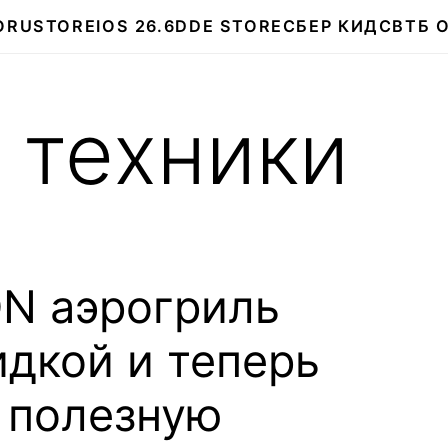
О
RUSTORE
IOS 26.6
DDE STORE
СБЕР КИДС
ВТБ 
 техники
N аэрогриль
идкой и теперь
 полезную