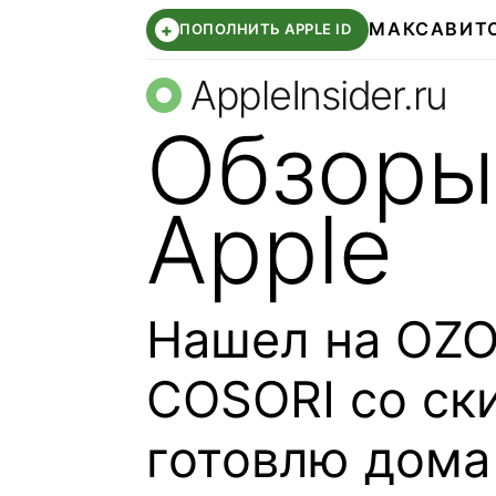
МАКС
АВИТ
+
ПОПОЛНИТЬ APPLE ID
AppleInsider.ru
Обзоры
Apple
Нашел на OZO
COSORI со ск
готовлю дома