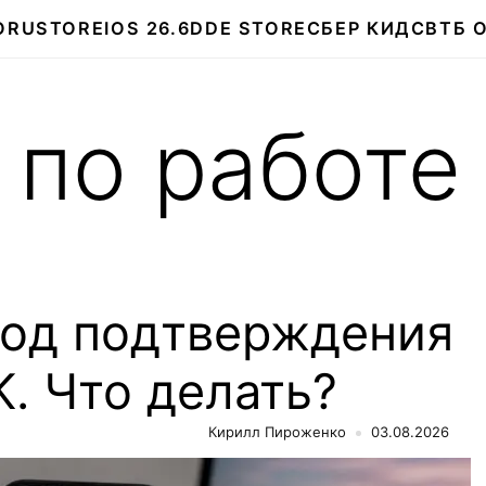
О
RUSTORE
IOS 26.6
DDE STORE
СБЕР КИДС
ВТБ 
 по работе
код подтверждения
K. Что делать?
Кирилл Пироженко
03.08.2026