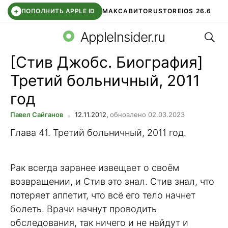
+
ПОПОЛНИТЬ APPLE ID
МАКС
АВИТО
RUSTORE
IOS 26.6
Поис
DDE STORE
СБЕР КИДС
ВТБ ОНЛАЙН
ЧАТ В ROBLOX
AppleInsider.ru
[Стив Джобс. Биография]
Третий больничный, 2011
год
Павел Сайганов
12.11.2012,
обновлено 02.03.2023
Глава 41. Третий больничный, 2011 год.
Рак всегда заранее извещает о своём
возвращении, и Стив это знал. Стив знал, что
потеряет аппетит, что всё его тело начнет
болеть. Врачи начнут проводить
обследования, так ничего и не найдут и