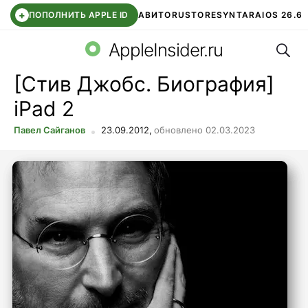
+
ПОПОЛНИТЬ APPLE ID
АВИТО
RUSTORE
SYNTARA
IOS 26.6
Поис
DDE STORE
СБЕР КИДС
ЧАТ ROBLOX
ВТБ ОНЛАЙН
AppleInsider.ru
[Стив Джобс. Биография]
iPad 2
Павел Сайганов
23.09.2012,
обновлено 02.03.2023