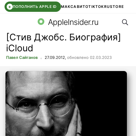
+
ПОПОЛНИТЬ APPLE ID
МАКС
АВИТО
TIKTOK
RUSTORE
Поис
SYNTARA
WB КЛУБ
IOS 26.6
APPLE ID
AppleInsider.ru
[Стив Джобс. Биография]
iCloud
Павел Сайганов
27.09.2012,
обновлено 02.03.2023