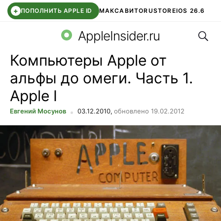
+
ПОПОЛНИТЬ APPLE ID
МАКС
АВИТО
RUSTORE
IOS 26.6
Поис
DDE STORE
СБЕР КИДС
ВТБ ОНЛАЙН
ЧАТ В ROBLOX
AppleInsider.ru
Компьютеры Apple от
альфы до омеги. Часть 1.
Apple I
Евгений Мосунов
03.12.2010,
обновлено 19.02.2012