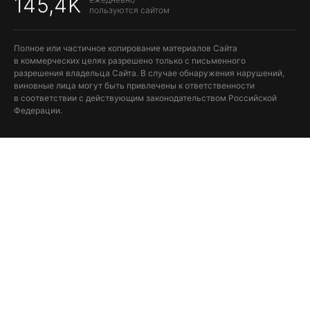
145,4K
пользуются сайтом
Полное или частичное копирование материалов Сайта
в коммерческих целях разрешено только с письменного
разрешения владельца Сайта. В случае обнаружения нарушений,
виновные лица могут быть привлечены к ответственности
в соответствии с действующим законодательством Российской
Федерации.