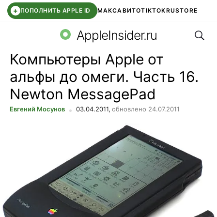
+
ПОПОЛНИТЬ APPLE ID
МАКС
АВИТО
TIKTOK
RUSTORE
Поис
SYNTARA
WB КЛУБ
IOS 26.6
DDE STORE
AppleInsider.ru
Компьютеры Apple от
альфы до омеги. Часть 16.
Newton MessagePad
Евгений Мосунов
03.04.2011,
обновлено 24.07.2011