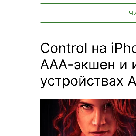
Чи
Control на iPh
ААА-экшен и 
устройствах A