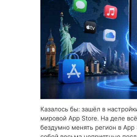
Казалось бы: зашёл в настройк
мировой App Store. На деле всё
бездумно менять регион в App S
собой весьма неприятные посл