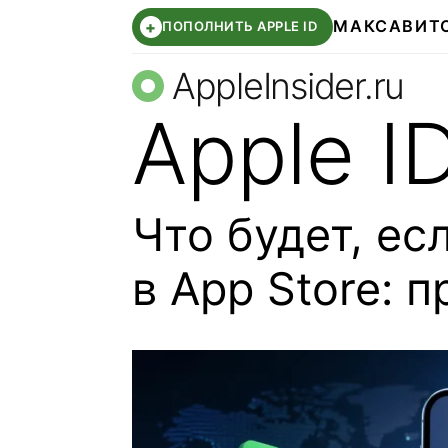
МАКС
АВИТ
+
ПОПОЛНИТЬ APPLE ID
AppleInsider.ru
Apple I
Что будет, ес
в App Store: 