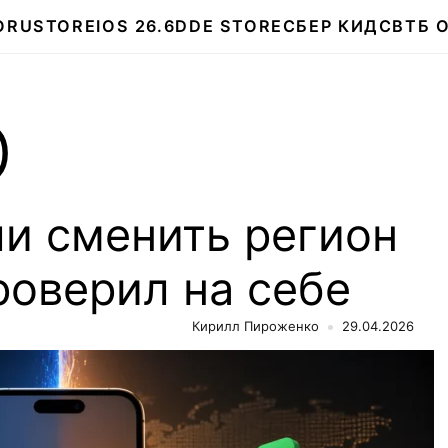
О
RUSTORE
IOS 26.6
DDE STORE
СБЕР КИДС
ВТБ 
D
ли сменить регион
проверил на себе
Кирилл Пироженко
29.04.2026