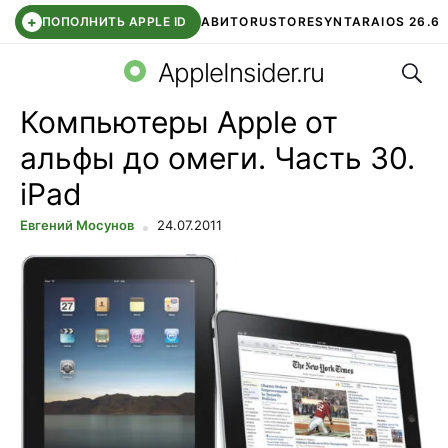
+
ПОПОЛНИТЬ APPLE ID
АВИТО
RUSTORE
SYNTARA
IOS 26.6
Поис
DDE STORE
СБЕР КИДС
ЧАТ ROBLOX
ВТБ ОНЛАЙН
AppleInsider.ru
Компьютеры Apple от
альфы до омеги. Часть 30.
iPad
Евгений Мосунов
24.07.2011