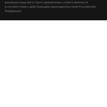
виновные лица могут быть привлечены к ответственности
в соответствии с действующим законодательством Российской
Федерации.