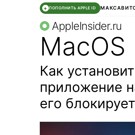
МАКС
АВИТ
+
ПОПОЛНИТЬ APPLE ID
AppleInsider.ru
MacOS
Как установи
приложение н
его блокируе