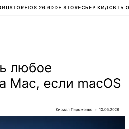
О
RUSTORE
IOS 26.6
DDE STORE
СБЕР КИДС
ВТБ 
ть любое
а Mac, если macOS
т
Кирилл Пироженко
10.05.2026