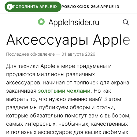
+
ПОПОЛНИТЬ APPLE ID
РОБЛОКС
IOS 26.6
APPLE ID
Поис
TELEGRAM
WHATSAPP
DDE STORE
APP STORE
OZON БАНК
AppleInsider.ru
Аксессуары Apple
Последнее обновление — 01 августа 2026
Для техники Apple в мире придуманы и
продаются миллионы различных
аксессуаров: начиная от тряпочек для экрана,
заканчивая
золотыми чехлами
. Но как
выбрать то, что нужно именно вам? В этом
разделе мы публикуем обзоры и статьи,
которые обязательно помогут вам с выбором,
самых интересных, необычных, качественных
и полезных аксессуаров для ваших любимых