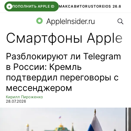
+
ПОПОЛНИТЬ APPLE ID
МАКС
АВИТО
RUSTORE
IOS 26.6
Поис
DDE STORE
СБЕР КИДС
ВТБ ОНЛАЙН
ЧАТ В ROBLOX
AppleInsider.ru
Смартфоны Apple
Разблокируют ли Telegram
в России: Кремль
подтвердил переговоры с
мессенджером
Кирилл Пироженко
28.07.2026