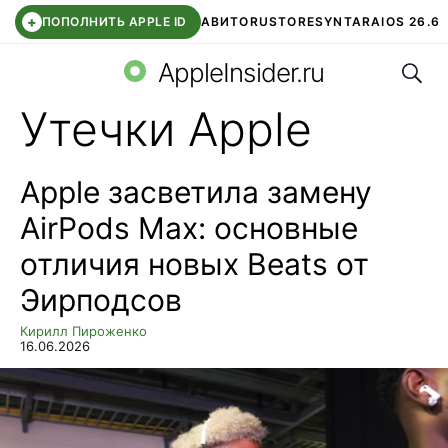
+
ПОПОЛНИТЬ APPLE ID
АВИТО
RUSTORE
SYNTARA
IOS 26.6
Поис
DDE STORE
СБЕР КИДС
ЧАТ ROBLOX
ВТБ ОНЛАЙН
AppleInsider.ru
Утечки Apple
Apple засветила замену
AirPods Max: основные
отличия новых Beats от
Эирподсов
Кирилл Пироженко
16.06.2026