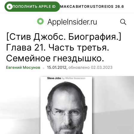
+
ПОПОЛНИТЬ APPLE ID
МАКС
АВИТО
RUSTORE
IOS 26.6
Поис
DDE STORE
СБЕР КИДС
ВТБ ОНЛАЙН
ЧАТ В ROBLOX
AppleInsider.ru
[Стив Джобс. Биография.]
Глава 21. Часть третья.
Семейное гнездышко.
Евгений Мосунов
15.01.2012,
обновлено 02.03.2023