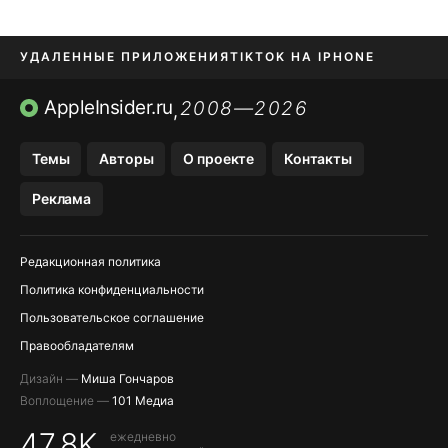
УДАЛЕННЫЕ ПРИЛОЖЕНИЯ
TIKTOK НА IPHONE
ПРИЛОЖЕНИЯ БЕЗ APP STORE
AppleInsider.ru
2008—2026
,
OZON БАНК, WILDBERRIES
Темы
Авторы
О проекте
Контакты
МЕССЕНДЖЕРЫ KAKAOTALK, B…
Реклама
ПОПОЛНЕНИЕ APPLE ID
Редакционная политика
Политика конфиденциальности
Пользовательское соглашение
Правообладателям
Дизайн —
Миша Гончаров
Воплощение —
101 Медиа
47,8K
ежедневно