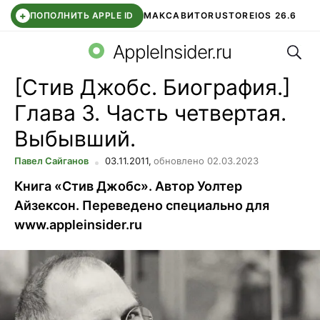
+
ПОПОЛНИТЬ APPLE ID
МАКС
АВИТО
RUSTORE
IOS 26.6
Поис
DDE STORE
СБЕР КИДС
ВТБ ОНЛАЙН
ЧАТ В ROBLOX
AppleInsider.ru
[Стив Джобс. Биография.]
Глава 3. Часть четвертая.
Выбывший.
Павел Сайганов
03.11.2011,
обновлено 02.03.2023
Книга «Стив Джобс». Автор Уолтер
Айзексон. Переведено специально для
www.appleinsider.ru