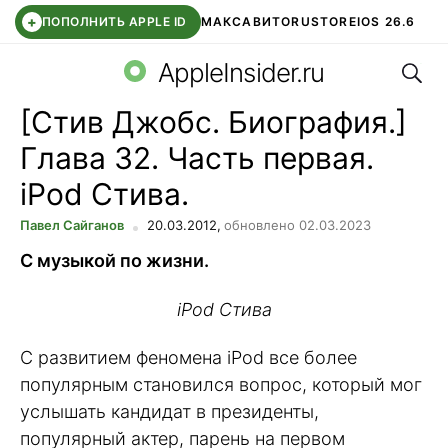
+
ПОПОЛНИТЬ APPLE ID
МАКС
АВИТО
RUSTORE
IOS 26.6
Поис
DDE STORE
СБЕР КИДС
ВТБ ОНЛАЙН
ЧАТ В ROBLOX
AppleInsider.ru
[Стив Джобс. Биография.]
Глава 32. Часть первая.
iPod Стива.
Павел Сайганов
20.03.2012,
обновлено 02.03.2023
С музыкой по жизни.
iPod Стива
С развитием феномена iPod все более
популярным становился вопрос, который мог
услышать кандидат в президенты,
популярный актер, парень на первом