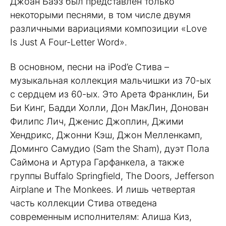
Джоан Баэз был представлен только
некоторыми песнями, в том числе двумя
различными вариациями композиции «Love
Is Just A Four-Letter Word».
В основном, песни на iPod’e Стива –
музыкальная коллекция мальчишки из 70-ых
с сердцем из 60-ых. Это Арета Франклин, Би
Би Кинг, Бадди Холли, Дон МакЛин, Донован
Филипс Лич, Дженис Джоплин, Джими
Хендрикс, Джонни Кэш, Джон Мелленкамп,
Доминго Самудио (Sam the Sham), дуэт Пола
Саймона и Артура Гарфанкела, а также
группы Buffalo Springfield, The Doors, Jefferson
Airplane и The Monkees. И лишь четвертая
часть коллекции Стива отведена
современным исполнителям: Алиша Киз,