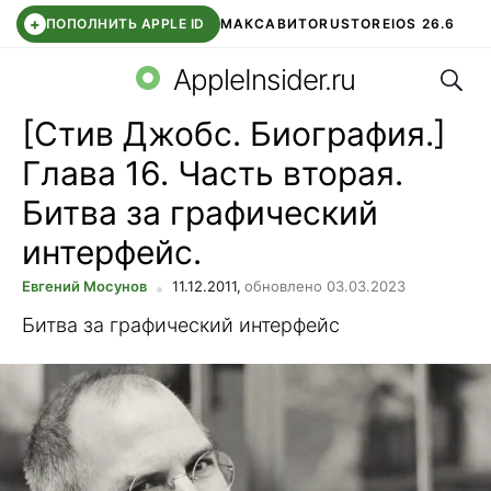
+
ПОПОЛНИТЬ APPLE ID
МАКС
АВИТО
RUSTORE
IOS 26.6
Поис
DDE STORE
СБЕР КИДС
ВТБ ОНЛАЙН
ЧАТ В ROBLOX
AppleInsider.ru
[Стив Джобс. Биография.]
Глава 16. Часть вторая.
Битва за графический
интерфейс.
Евгений Мосунов
11.12.2011,
обновлено 03.03.2023
Битва за графический интерфейс