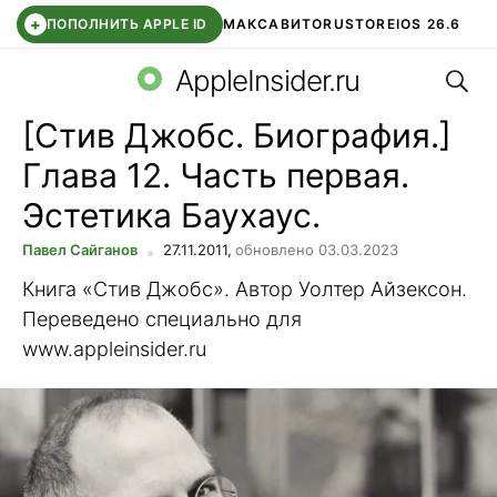
+
ПОПОЛНИТЬ APPLE ID
МАКС
АВИТО
RUSTORE
IOS 26.6
Поис
DDE STORE
СБЕР КИДС
ВТБ ОНЛАЙН
ЧАТ В ROBLOX
AppleInsider.ru
[Стив Джобс. Биография.]
Глава 12. Часть первая.
Эстетика Баухаус.
Павел Сайганов
27.11.2011,
обновлено 03.03.2023
Книга «Стив Джобс». Автор Уолтер Айзексон.
Переведено специально для
www.appleinsider.ru